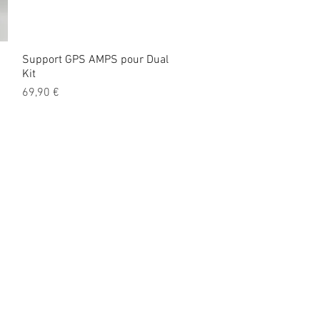
Support GPS AMPS pour Dual
Vista rápida
Kit
Precio
69,90 €