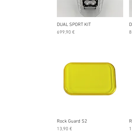
DUAL SPORT KIT
Vista rápida
D
Precio
P
699,90 €
8
Rock Guard S2
Vista rápida
R
Precio
P
13,90 €
1