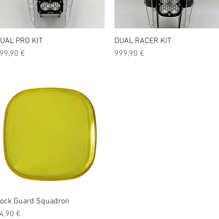
UAL PRO KIT
Vista rápida
DUAL RACER KIT
Vista rápida
recio
Precio
99,90 €
999,90 €
ock Guard Squadron
Vista rápida
recio
4,90 €