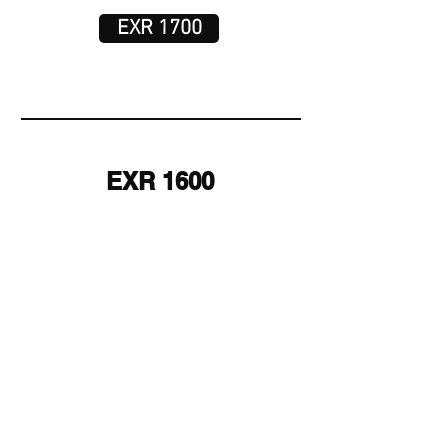
EXR 1700
EXR 1600
1600 lúmenes por 80 gramos
¡La mejor relación calidad / precio /
potencia del mercado!