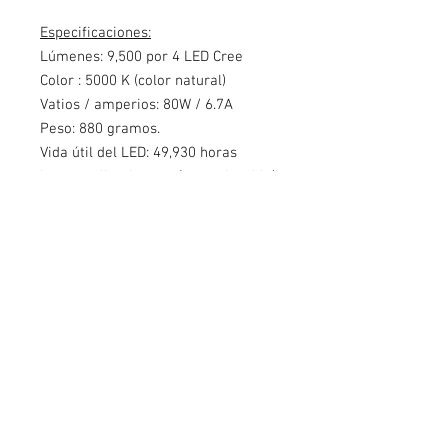
Especificaciones:
Lúmenes:
9,500 por 4 LED Cree
Color
: 5000 K (color natural)
Vatios / amperios:
80W / 6.7A
Peso:
880 gramos.
Vida útil del
LED:
49,930 horas
Lente:
policarbonato (reemplazable)
Cuerpo del faro:
aluminio anodizado
y recubrimiento en polvo.
Soporte de faro:
aluminio
Hardware:
acero inoxidable
Excede los estándares MIL-STD810G
(Prueba Mil-Spec)
Protección integrada contra
sobrecorriente
Índice de protección (IP): 69K
(resistente al agua hasta 2.5m)
Cumple con el estándar IK10 para